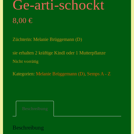
Ge-arti-schockt
Seiten
8,00
€
Account
Allgemeine
Züchterin: Melanie Brüggemann (D)
Geschäftsbedingu
ngen
sie erhalten 2 kräftige Kindl oder 1 Mutterpflanze
Nicht vorrätig
Comeback &
Neuheiten
Kategorien:
Melanie Brüggemann (D)
,
Semps A - Z
Datenschutzerklä
rung
Erster Umgang
Beschreibung
mit Semps
Gästebuch
Beschreibung
Heuffelii’s