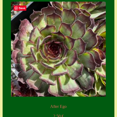
Save
After Ego
2,50
€