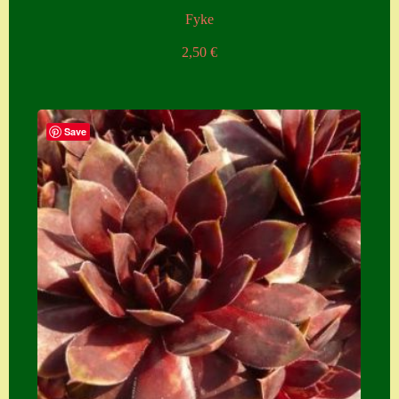
Fyke
2,50
€
Save