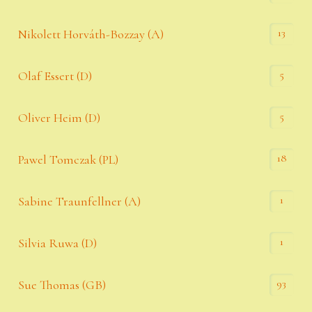
13
Nikolett Horváth-Bozzay (A)
5
Olaf Essert (D)
5
Oliver Heim (D)
18
Pawel Tomczak (PL)
1
Sabine Traunfellner (A)
1
Silvia Ruwa (D)
93
Sue Thomas (GB)