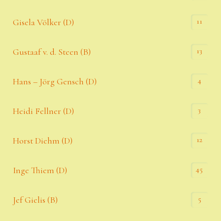
11
Gisela Völker (D)
13
Gustaaf v. d. Steen (B)
4
Hans – Jörg Gensch (D)
3
Heidi Fellner (D)
12
Horst Diehm (D)
45
Inge Thiem (D)
5
Jef Gielis (B)