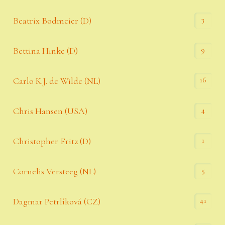
3
Beatrix Bodmeier (D)
9
Bettina Hinke (D)
16
Carlo K.J. de Wilde (NL)
4
Chris Hansen (USA)
1
Christopher Fritz (D)
5
Cornelis Versteeg (NL)
41
Dagmar Petrlíková (CZ)