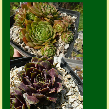
Home
Hostas
Impressum
Kasse
Kontakt
Mein Konto
Naturformen
S. x nixonii
Semps die ich
suche
Semps von A – Z
Shop