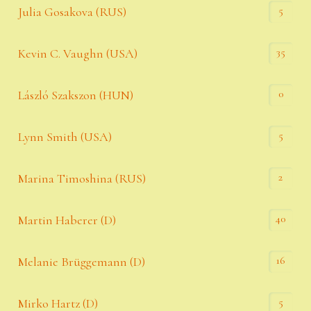
5
Julia Gosakova (RUS)
35
Kevin C. Vaughn (USA)
0
László Szakszon (HUN)
5
Lynn Smith (USA)
2
Marina Timoshina (RUS)
40
Martin Haberer (D)
16
Melanie Brüggemann (D)
5
Mirko Hartz (D)