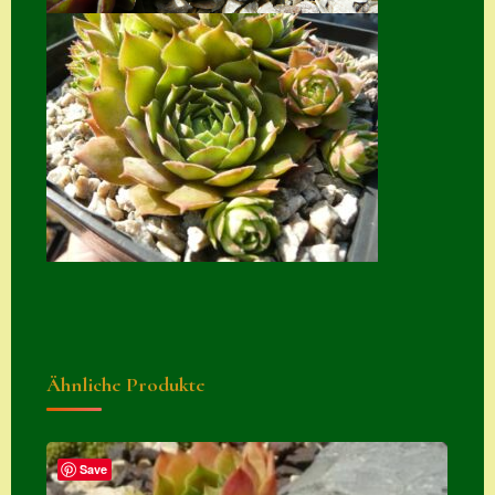
Suche
Sue Thomas
Translator
Versand
Versand von
Semps
Warenkorb
Warenkorb
Widerrufsbelehru
ng
Ähnliche Produkte
Zahlung
Zahlungs- &
Save
Versandinfos