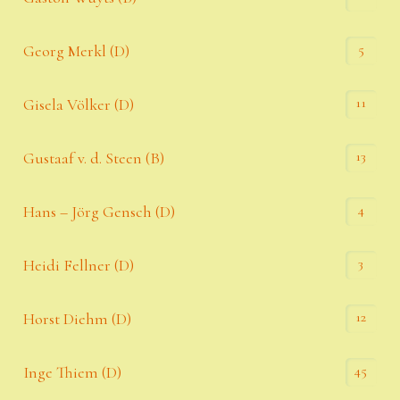
5
Georg Merkl (D)
11
Gisela Völker (D)
13
Gustaaf v. d. Steen (B)
4
Hans – Jörg Gensch (D)
3
Heidi Fellner (D)
12
Horst Diehm (D)
45
Inge Thiem (D)