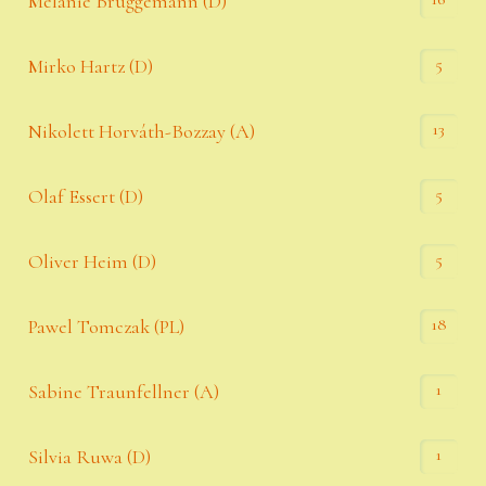
Melanie Brüggemann (D)
5
Mirko Hartz (D)
13
Nikolett Horváth-Bozzay (A)
5
Olaf Essert (D)
5
Oliver Heim (D)
18
Pawel Tomczak (PL)
1
Sabine Traunfellner (A)
1
Silvia Ruwa (D)