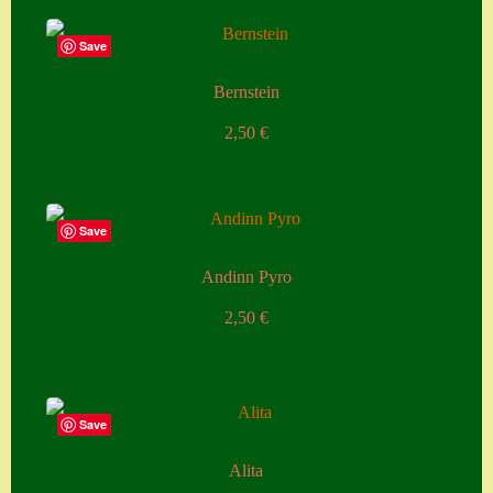
Home
Save
Hostas
Bernstein
Impressum
2,50
€
Kasse
Kontakt
Save
Mein Konto
Andinn Pyro
Naturformen
2,50
€
S. x nixonii
Semps die ich
suche
Save
Semps von A – Z
Alita
Shop