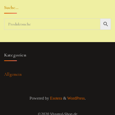
Suche…
Kategorien
Allgemein
Powered by
Esotera
&
WordPress
.
©2020 Vivumsl-Shop.de