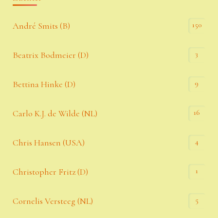
150
André Smits (B)
3
Beatrix Bodmeier (D)
9
Bettina Hinke (D)
16
Carlo K.J. de Wilde (NL)
4
Chris Hansen (USA)
1
Christopher Fritz (D)
5
Cornelis Versteeg (NL)