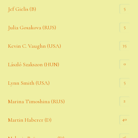
5
Jef Gielis (B)
5
Julia Gosakova (RUS)
35
Kevin C. Vaughn (USA)
0
László Szakszon (HUN)
5
Lynn Smith (USA)
2
Marina Timoshina (RUS)
40
Martin Haberer (D)
16