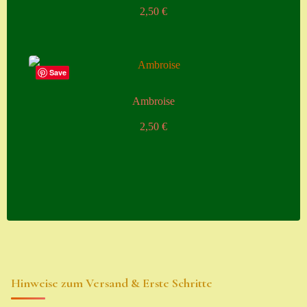
2,50
€
Suche
Sue Thomas
Translator
Save
Versand
Ambroise
Versand von
2,50
€
Semps
Warenkorb
Warenkorb
Widerrufsbelehru
ng
Zahlung
Hinweise zum Versand & Erste Schritte
Zahlungs- &
Versandinfos