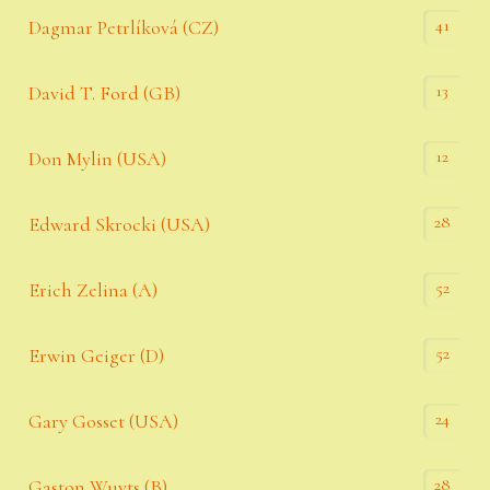
41
Dagmar Petrlíková (CZ)
13
David T. Ford (GB)
12
Don Mylin (USA)
28
Edward Skrocki (USA)
52
Erich Zelina (A)
52
Erwin Geiger (D)
24
Gary Gosset (USA)
28
Gaston Wuyts (B)