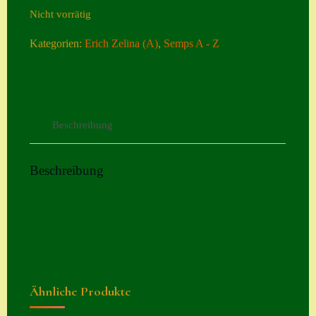
Seiten
Nicht vorrätig
Kategorien:
Erich Zelina (A)
,
Semps A - Z
Account
Allgemeine
Geschäftsbedingu
ngen
Beschreibung
Comeback &
Neuheiten
Beschreibung
Datenschutzerklä
rung
Erster Umgang
mit Semps
Gästebuch
Ähnliche Produkte
Heuffelii’s