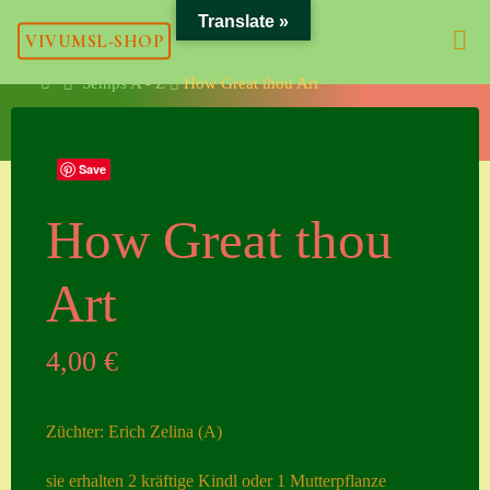
Skip
Translate »
VIVUMSL-SHOP
to
content
Home
Semps A - Z
How Great thou Art
Meta
Save
Anmelden
Eintrags-Feed
How Great thou
Kommentar-Feed
Art
WordPress.org
4,00
€
Kategorien
Züchter: Erich Zelina (A)
Allgemein
sie erhalten 2 kräftige Kindl oder 1 Mutterpflanze