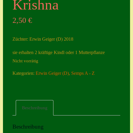
Krishna
Seiten
2,50
€
Account
Allgemeine
Züchter: Erwin Geiger (D) 2018
Geschäftsbedingu
ngen
sie erhalten 2 kräftige Kindl oder 1 Mutterpflanze
Nicht vorrätig
Comeback &
Neuheiten
Kategorien:
Erwin Geiger (D)
,
Semps A - Z
Datenschutzerklä
rung
Erster Umgang
Beschreibung
mit Semps
Gästebuch
Beschreibung
Heuffelii’s