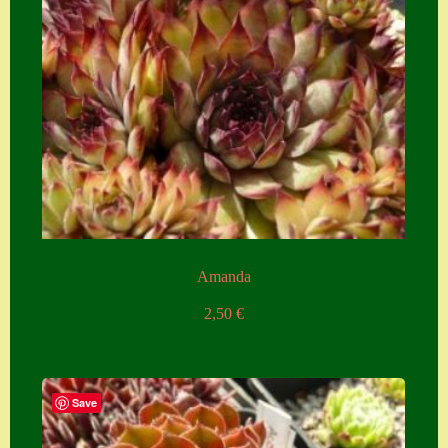
Zubehör
Zubehör
Amanda
2,50
€
Save