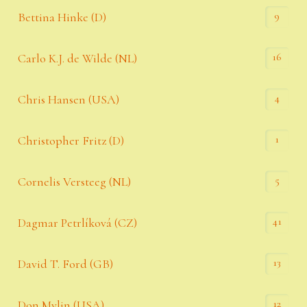
9
Bettina Hinke (D)
16
Carlo K.J. de Wilde (NL)
4
Chris Hansen (USA)
1
Christopher Fritz (D)
5
Cornelis Versteeg (NL)
41
Dagmar Petrlíková (CZ)
13
David T. Ford (GB)
12
Don Mylin (USA)