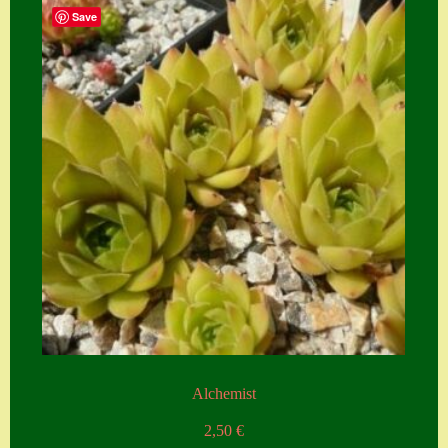
Save
Alchemist
2,50
€