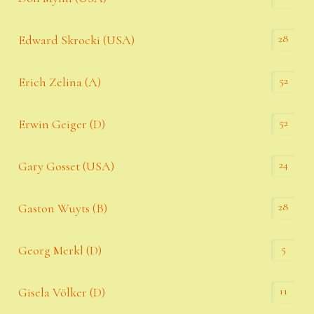
28
Edward Skrocki (USA)
52
Erich Zelina (A)
52
Erwin Geiger (D)
24
Gary Gosset (USA)
28
Gaston Wuyts (B)
5
Georg Merkl (D)
11
Gisela Völker (D)