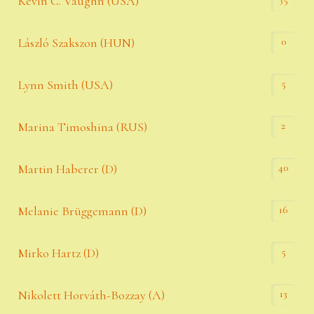
Kevin C. Vaughn (USA)
0
László Szakszon (HUN)
5
Lynn Smith (USA)
2
Marina Timoshina (RUS)
40
Martin Haberer (D)
16
Melanie Brüggemann (D)
5
Mirko Hartz (D)
13
Nikolett Horváth-Bozzay (A)