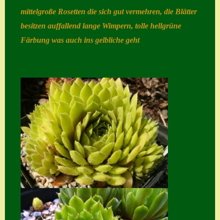
mittelgroße Rosetten die sich gut vermehren, die Blätter
Home
besitzen auffallend lange Wimpern, tolle hellgrüne
Hostas
Färbung was auch ins gelbliche geht
Impressum
Kasse
Kontakt
Mein Konto
Naturformen
S. x nixonii
Semps die ich
suche
Semps von A – Z
Shop