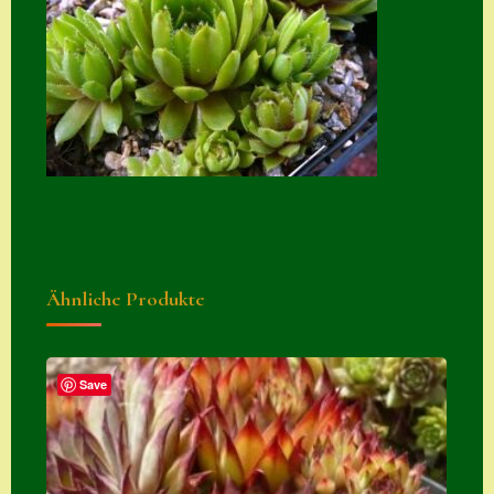
Suche
Sue Thomas
Translator
Versand
Versand von
Semps
Warenkorb
Ähnliche Produkte
Warenkorb
Widerrufsbelehru
ng
Save
Zahlung
Zahlungs- &
Versandinfos