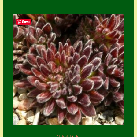
Save
Whirl I Gig