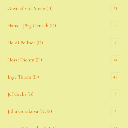
13
Gustaaf v. d. Steen (B)
4
Hans – Jörg Gensch (D)
3
Heidi Fellner (D)
12
Horst Diehm (D)
45
Inge Thiem (D)
5
Jef Gielis (B)
5
Julia Gosakova (RUS)
35