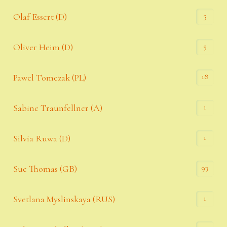
5
Olaf Essert (D)
5
Oliver Heim (D)
18
Pawel Tomczak (PL)
1
Sabine Traunfellner (A)
1
Silvia Ruwa (D)
93
Sue Thomas (GB)
1
Svetlana Myslinskaya (RUS)