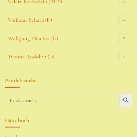
13
Valery Mochalkin (RUS)
42
Volkmar Schara (D)
8
Wolfgang Bleicher (D)
4
Yvonne Rudolph (D)
Produktsuche
Gästebuch