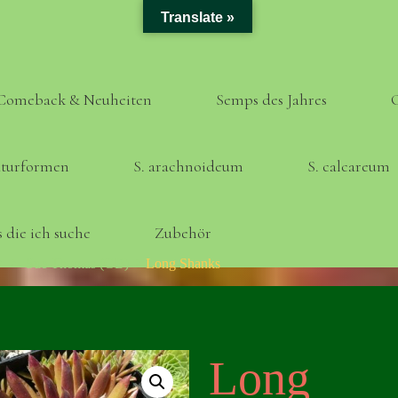
Translate »
Comeback & Neuheiten
Semps des Jahres
turformen
S. arachnoideum
S. calcareum
 die ich suche
Zubehör
Home
Sue Thomas (GB)
Long Shanks
Long