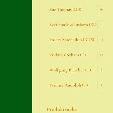
93
Sue Thomas (GB)
1
Svetlana Myslinskaya (RUS)
13
Valery Mochalkin (RUS)
42
Volkmar Schara (D)
8
Wolfgang Bleicher (D)
4
Yvonne Rudolph (D)
Produktsuche