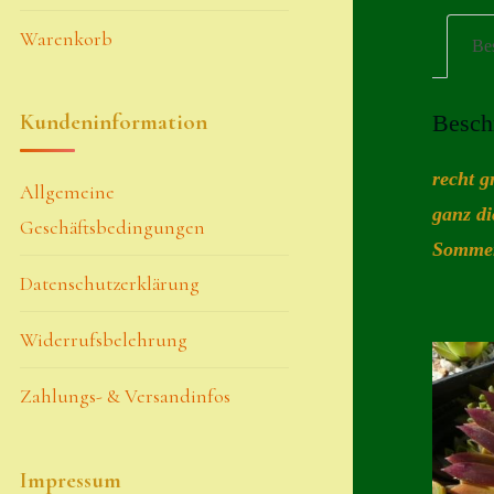
Warenkorb
Be
Kundeninformation
Besch
recht g
Allgemeine
ganz di
Geschäftsbedingungen
Sommer 
Datenschutzerklärung
Widerrufsbelehrung
Zahlungs- & Versandinfos
Impressum