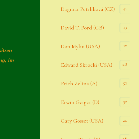
Datenschutzerklärung
41
Dagmar Petrlíková (CZ)
Erster Umgang mit Semps
13
David T. Ford (GB)
Gästebuch
Heuffelii’s
12
Don Mylin (USA)
sitzen
Home
ng, im
28
Edward Skrocki (USA)
Hostas
52
Erich Zelina (A)
Impressum
Kasse
52
Erwin Geiger (D)
Kontakt
24
Gary Gosset (USA)
Mein Konto
Naturformen
28