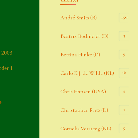
Kommentar-Feed
150
André Smits (B)
WordPress.org
3
Beatrix Bodmeier (D)
Kategorien
 2003
9
Bettina Hinke (D)
Allgemein
oder 1
16
Carlo K.J. de Wilde (NL)
Seiten
4
Chris Hansen (USA)
e
Account
1
Christopher Fritz (D)
Allgemeine Geschäftsbedingungen
5
Cornelis Versteeg (NL)
Comeback & Neuheiten