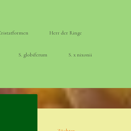
Cristatformen
Herr der Ringe
S. globiferum
S. x nixonii
Meta
Anmelden
Eintrags-Feed
Züchter