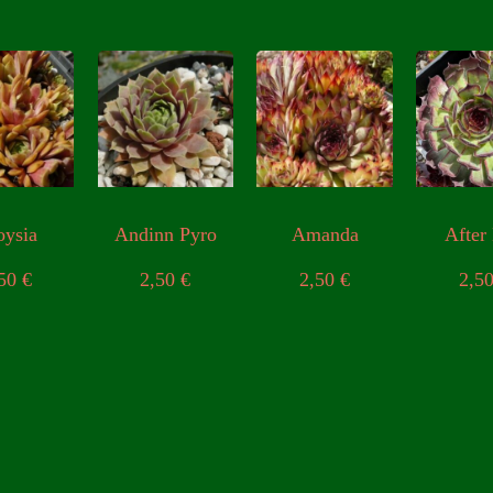
oysia
Andinn Pyro
Amanda
After
,50
€
2,50
€
2,50
€
2,5