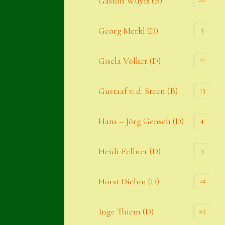
Gaston Wuyts (B)
S. x nixonii
5
Georg Merkl (D)
Semps die ich suche
Semps von A – Z
11
Gisela Völker (D)
Shop
13
Gustaaf v. d. Steen (B)
Suche
Sue Thomas
4
Hans – Jörg Gensch (D)
Translator
3
Heidi Fellner (D)
Versand
Versand von Semps
12
Horst Diehm (D)
Warenkorb
45
Inge Thiem (D)
Warenkorb