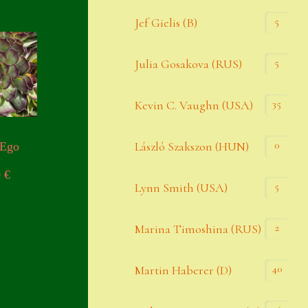
Widerrufsbelehrung
5
Jef Gielis (B)
Zahlung
5
Julia Gosakova (RUS)
Zahlungs- & Versandinfos
35
Zubehör
Kevin C. Vaughn (USA)
Zubehör
0
László Szakszon (HUN)
 Ego
0
€
5
Lynn Smith (USA)
2
Marina Timoshina (RUS)
40
Martin Haberer (D)