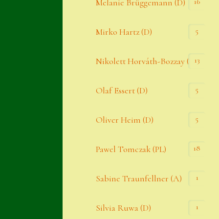
16
Melanie Brüggemann (D)
5
Mirko Hartz (D)
13
Nikolett Horváth-Bozzay (A)
5
Olaf Essert (D)
5
Oliver Heim (D)
18
Pawel Tomczak (PL)
1
Sabine Traunfellner (A)
1
Silvia Ruwa (D)