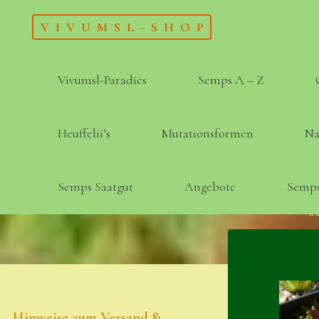
Skip
VIVUMSL-SHOP
to
content
Vivumsl-Paradies
Semps A – Z
Heuffelii’s
Mutationsformen
Na
Semps Saatgut
Angebote
Semps
Hinweise zum Versand &