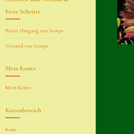
Erste Schritte
Erster Umgang mit Semps
Versand von Semps
Mein Konto
Mein Konto
Kassenbereich
Kasse