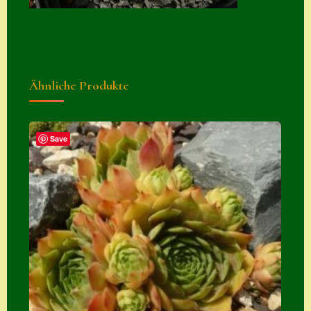
Suche
Sue Thomas
Translator
Ähnliche Produkte
Versand
Versand von
Semps
Save
Warenkorb
Warenkorb
Widerrufsbelehru
ng
Zahlung
Zahlungs- &
Versandinfos