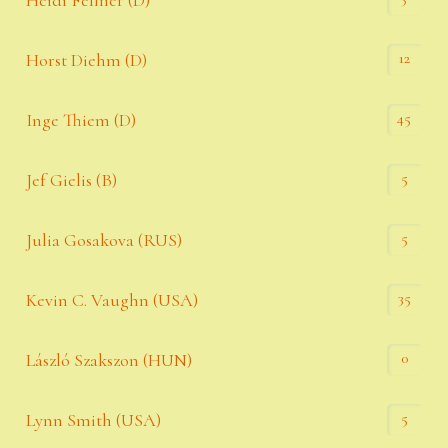
Heidi Fellner (D)
12
Horst Diehm (D)
45
Inge Thiem (D)
5
Jef Gielis (B)
5
Julia Gosakova (RUS)
35
Kevin C. Vaughn (USA)
0
László Szakszon (HUN)
5
Lynn Smith (USA)