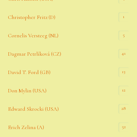
1
Christopher Fritz (D)
5
Cornelis Versteeg (NL)
41
Dagmar Petrlíková (CZ)
13
David T. Ford (GB)
12
Don Mylin (USA)
28
Edward Skrocki (USA)
52
Erich Zelina (A)