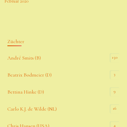
Februar 2020
Züchter
150
André Smits (B)
3
Beatrix Bodmeier (D)
9
Bettina Hinke (D)
16
Carlo K.J. de Wilde (NL)
4
Chris Hansen (USA)