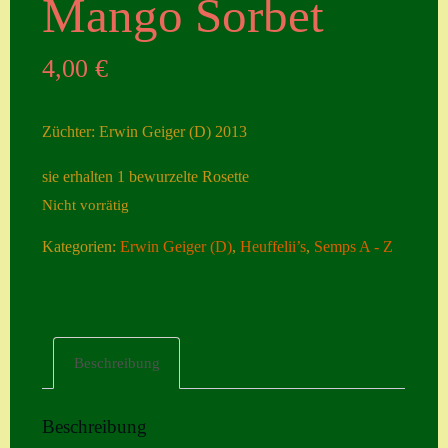
Mango Sorbet
Seiten
4,00
€
Account
Allgemeine
Züchter: Erwin Geiger (D) 2013
Geschäftsbedingu
ngen
sie erhalten 1 bewurzelte Rosette
Nicht vorrätig
Comeback &
Neuheiten
Kategorien:
Erwin Geiger (D)
,
Heuffelii’s
,
Semps A - Z
Datenschutzerklä
rung
Erster Umgang
Beschreibung
mit Semps
Gästebuch
Beschreibung
Heuffelii’s