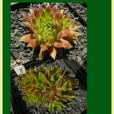
Home
Hostas
Impressum
Kasse
Kontakt
Mein Konto
Naturformen
S. x nixonii
Semps die ich
suche
Semps von A – Z
Shop