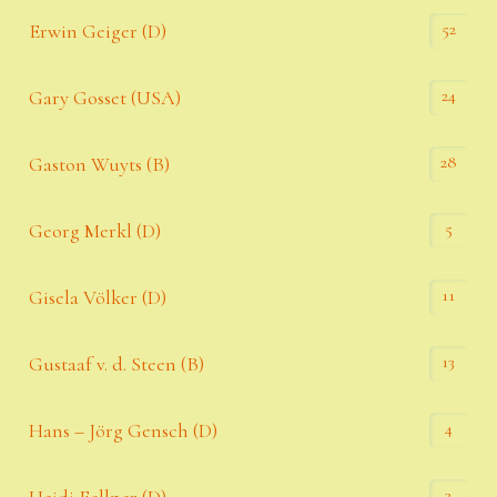
52
Erwin Geiger (D)
24
Gary Gosset (USA)
28
Gaston Wuyts (B)
5
Georg Merkl (D)
11
Gisela Völker (D)
13
Gustaaf v. d. Steen (B)
4
Hans – Jörg Gensch (D)
3