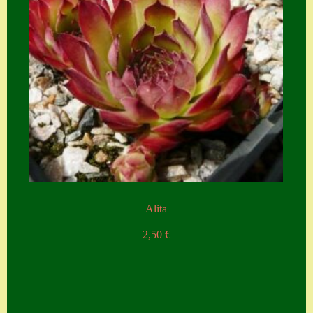
Alita
2,50
€