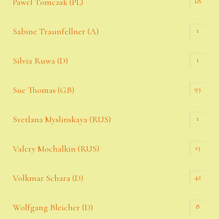
18
Pawel Tomczak (PL)
1
Sabine Traunfellner (A)
1
Silvia Ruwa (D)
93
Sue Thomas (GB)
1
Svetlana Myslinskaya (RUS)
13
Valery Mochalkin (RUS)
42
Volkmar Schara (D)
8
Wolfgang Bleicher (D)