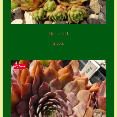
Zubehör
Zubehör
Drama Girl
2,50
€
Save