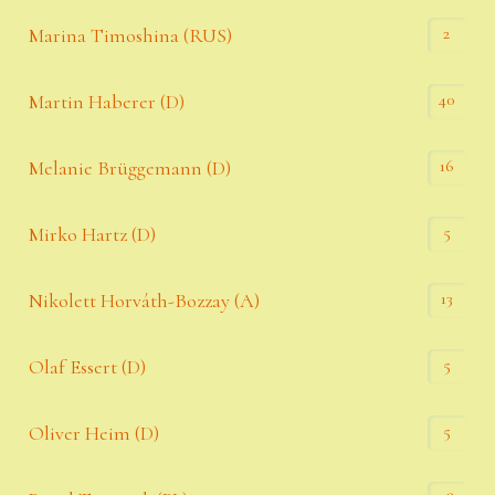
2
Marina Timoshina (RUS)
40
Martin Haberer (D)
16
Melanie Brüggemann (D)
5
Mirko Hartz (D)
13
Nikolett Horváth-Bozzay (A)
5
Olaf Essert (D)
5
Oliver Heim (D)