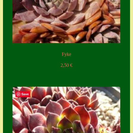
Fyke
2,50
€
Save