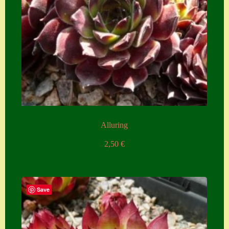
Alluring
2,50
€
Save