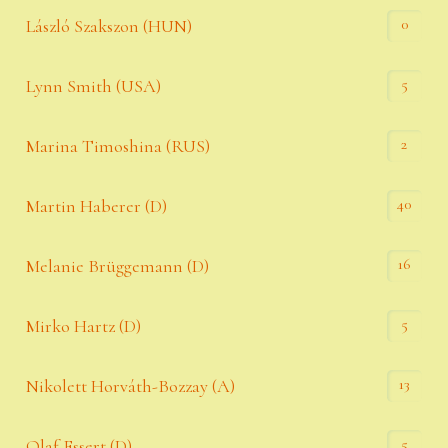
0
László Szakszon (HUN)
5
Lynn Smith (USA)
2
Marina Timoshina (RUS)
40
Martin Haberer (D)
16
Melanie Brüggemann (D)
5
Mirko Hartz (D)
13
Nikolett Horváth-Bozzay (A)
5
Olaf Essert (D)