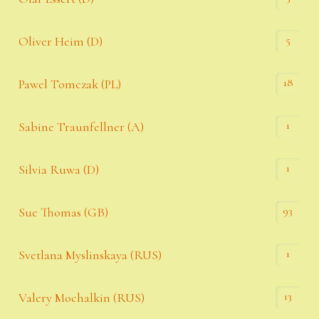
5
Oliver Heim (D)
18
Pawel Tomczak (PL)
1
Sabine Traunfellner (A)
1
Silvia Ruwa (D)
93
Sue Thomas (GB)
1
Svetlana Myslinskaya (RUS)
13
Valery Mochalkin (RUS)