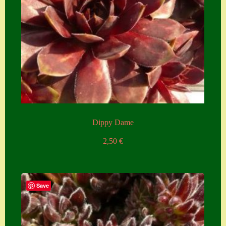
Zubehör
Zubehör
Dippy Dame
2,50
€
Save