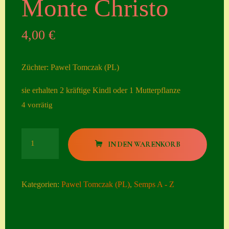
Monte Christo
Seiten
4,00
€
Account
Allgemeine
Züchter: Pawel Tomczak (PL)
Geschäftsbedingu
ngen
sie erhalten 2 kräftige Kindl oder 1 Mutterpflanze
4 vorrätig
Comeback &
Neuheiten
Monte
Datenschutzerklä
IN DEN WARENKORB
Christo
rung
Menge
Erster Umgang
Kategorien:
Pawel Tomczak (PL)
,
Semps A - Z
mit Semps
Gästebuch
Heuffelii’s