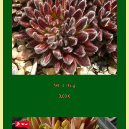
Whirl I Gig
3,00
€
Save