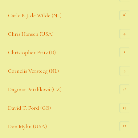
16
Carlo K.J. de Wilde (NL)
4
Chris Hansen (USA)
1
Christopher Fritz (D)
5
Cornelis Versteeg (NL)
41
Dagmar Petrlíková (CZ)
13
David T. Ford (GB)
12
Don Mylin (USA)