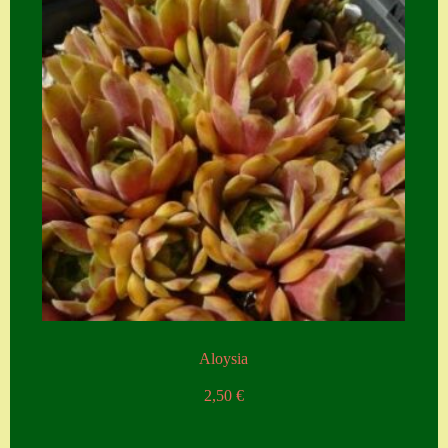
Aloysia
2,50
€