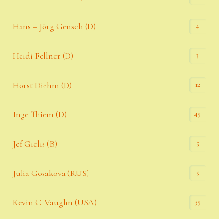
4
Hans – Jörg Gensch (D)
3
Heidi Fellner (D)
12
Horst Diehm (D)
45
Inge Thiem (D)
5
Jef Gielis (B)
5
Julia Gosakova (RUS)
35
Kevin C. Vaughn (USA)