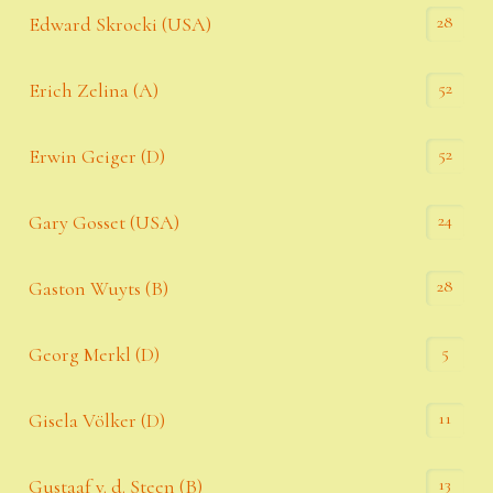
28
Edward Skrocki (USA)
52
Erich Zelina (A)
52
Erwin Geiger (D)
24
Gary Gosset (USA)
28
Gaston Wuyts (B)
5
Georg Merkl (D)
11
Gisela Völker (D)
13
Gustaaf v. d. Steen (B)