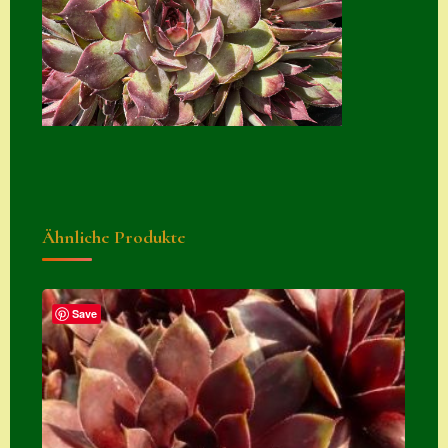
Suche
Sue Thomas
Translator
Versand
Versand von
Semps
Ähnliche Produkte
Warenkorb
Warenkorb
Widerrufsbelehru
Save
ng
Zahlung
Zahlungs- &
Versandinfos