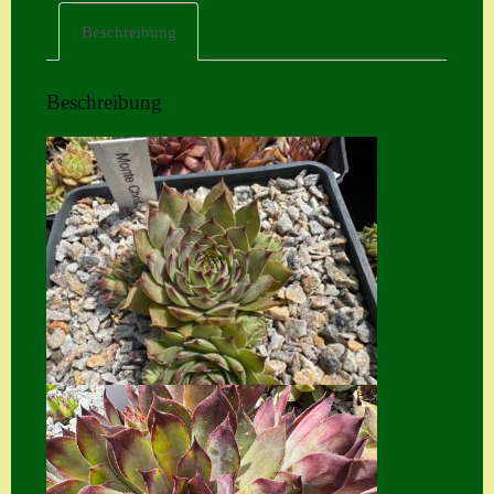
Beschreibung
Home
Hostas
Beschreibung
Impressum
Kasse
Kontakt
Mein Konto
Naturformen
S. x nixonii
Semps die ich
suche
Semps von A – Z
Shop