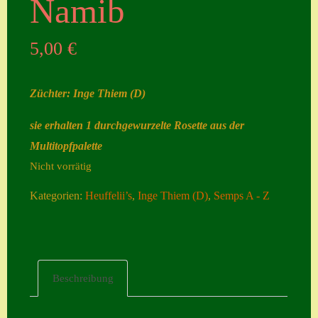
Namib
Seiten
5,00
€
Account
Allgemeine
Züchter: Inge Thiem (D)
Geschäftsbedingu
ngen
sie erhalten 1 durchgewurzelte Rosette aus der
Multitopfpalette
Comeback &
Nicht vorrätig
Neuheiten
Datenschutzerklä
Kategorien:
Heuffelii’s
,
Inge Thiem (D)
,
Semps A - Z
rung
Erster Umgang
mit Semps
Beschreibung
Gästebuch
Heuffelii’s