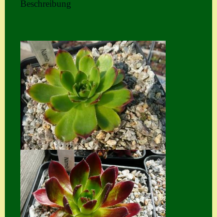
Beschreibung
Home
Hostas
Impressum
Kasse
Kontakt
Mein Konto
Naturformen
S. x nixonii
Semps die ich
suche
Semps von A – Z
Shop