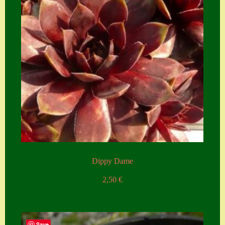
Dippy Dame
2,50
€
Save