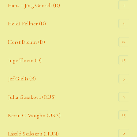
4
Hans – Jörg Gensch (D)
3
Heidi Fellner (D)
12
Horst Diehm (D)
45
Inge Thiem (D)
5
Jef Gielis (B)
5
Julia Gosakova (RUS)
35
Kevin C. Vaughn (USA)
0
László Szakszon (HUN)