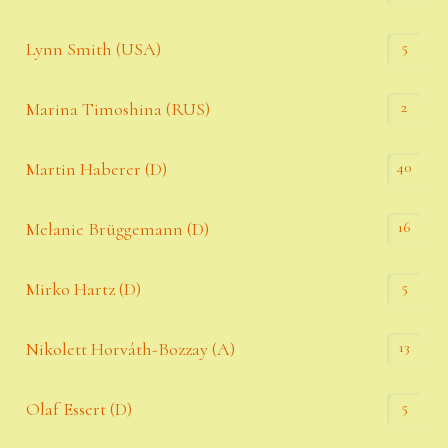
5
Lynn Smith (USA)
2
Marina Timoshina (RUS)
40
Martin Haberer (D)
16
Melanie Brüggemann (D)
5
Mirko Hartz (D)
13
Nikolett Horváth-Bozzay (A)
5
Olaf Essert (D)