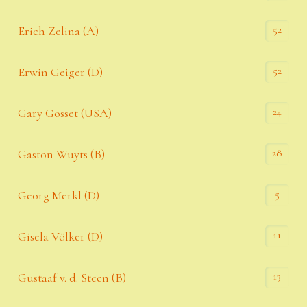
52
Erich Zelina (A)
52
Erwin Geiger (D)
24
Gary Gosset (USA)
28
Gaston Wuyts (B)
5
Georg Merkl (D)
11
Gisela Völker (D)
13
Gustaaf v. d. Steen (B)