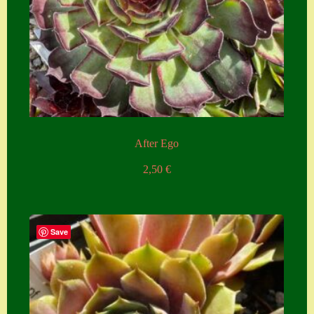
After Ego
2,50
€
Save