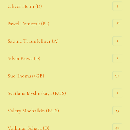
5
Oliver Heim (D)
18
Pawel Tomczak (PL)
1
Sabine Traunfellner (A)
1
Silvia Ruwa (D)
93
Sue Thomas (GB)
1
Svetlana Myslinskaya (RUS)
13
Valery Mochalkin (RUS)
42
Volkmar Schara (D)