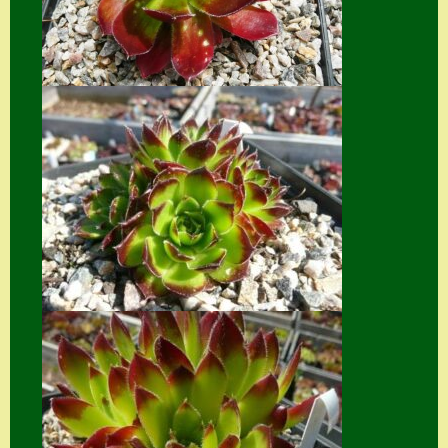
Suche
Sue Thomas
Translator
Versand
Versand von
Semps
Warenkorb
Warenkorb
Widerrufsbelehru
ng
Zahlung
Zahlungs- &
Versandinfos