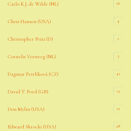
16
Carlo K.J. de Wilde (NL)
4
Chris Hansen (USA)
1
Christopher Fritz (D)
5
Cornelis Versteeg (NL)
41
Dagmar Petrlíková (CZ)
13
David T. Ford (GB)
12
Don Mylin (USA)
28
Edward Skrocki (USA)