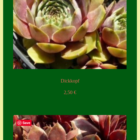
Dickkopf
2,50
€
Save