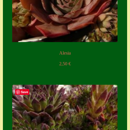
Alesia
2,50
€
Save