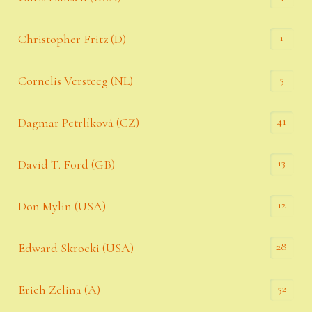
1
Christopher Fritz (D)
5
Cornelis Versteeg (NL)
41
Dagmar Petrlíková (CZ)
13
David T. Ford (GB)
12
Don Mylin (USA)
28
Edward Skrocki (USA)
52
Erich Zelina (A)