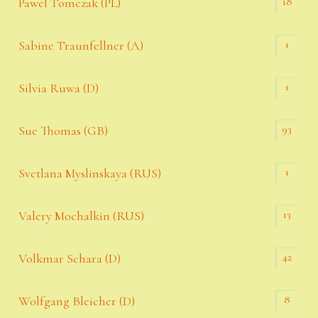
18
Pawel Tomczak (PL)
1
Sabine Traunfellner (A)
1
Silvia Ruwa (D)
93
Sue Thomas (GB)
1
Svetlana Myslinskaya (RUS)
13
Valery Mochalkin (RUS)
42
Volkmar Schara (D)
8
Wolfgang Bleicher (D)