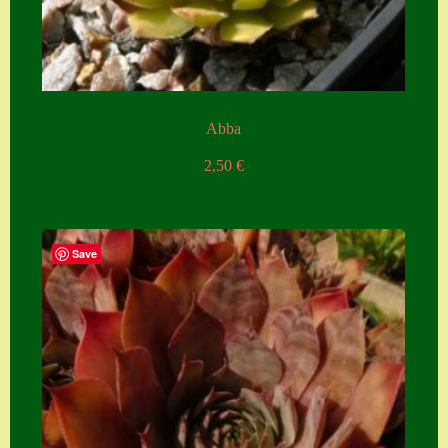
Zubehör
Zubehör
Abba
2,50
€
Save