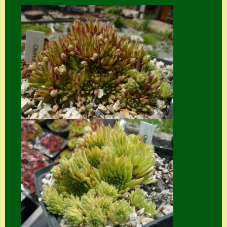
Home
Hostas
Impressum
Kasse
Kontakt
Mein Konto
Naturformen
S. x nixonii
Semps die ich
suche
Semps von A – Z
Shop