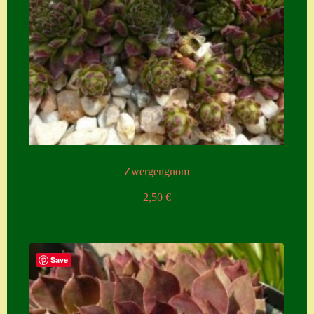
Zwergengnom
2,50
€
Save