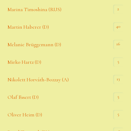
2
Marina Timoshina (RUS)
40
Martin Haberer (D)
16
Melanie Brüggemann (D)
5
Mirko Hartz (D)
13
Nikolett Horváth-Bozzay (A)
5
Olaf Essert (D)
5
Oliver Heim (D)