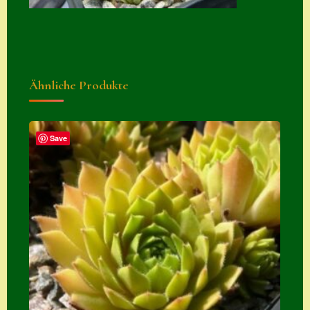
Suche
Sue Thomas
Translator
Ähnliche Produkte
Versand
Versand von
Semps
Save
Warenkorb
Warenkorb
Widerrufsbelehru
ng
Zahlung
Zahlungs- &
Versandinfos