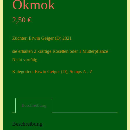
Okmok
Seiten
2,50
€
Account
Allgemeine
Züchter: Erwin Geiger (D) 2021
Geschäftsbedingu
ngen
sie erhalten 2 kräftige Rosetten oder 1 Mutterpflanze
Nicht vorrätig
Comeback &
Neuheiten
Kategorien:
Erwin Geiger (D)
,
Semps A - Z
Datenschutzerklä
rung
Erster Umgang
Beschreibung
mit Semps
Gästebuch
Beschreibung
Heuffelii’s