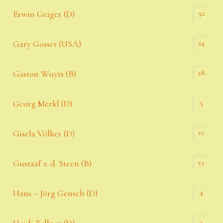
52
Erwin Geiger (D)
24
Gary Gosset (USA)
28
Gaston Wuyts (B)
5
Georg Merkl (D)
11
Gisela Völker (D)
13
Gustaaf v. d. Steen (B)
4
Hans – Jörg Gensch (D)
3