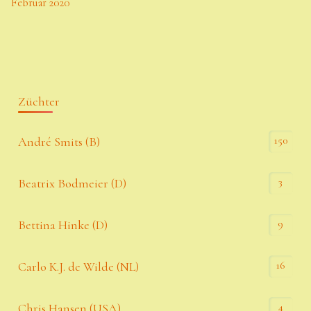
Februar 2020
Züchter
150
André Smits (B)
3
Beatrix Bodmeier (D)
9
Bettina Hinke (D)
16
Carlo K.J. de Wilde (NL)
4
Chris Hansen (USA)