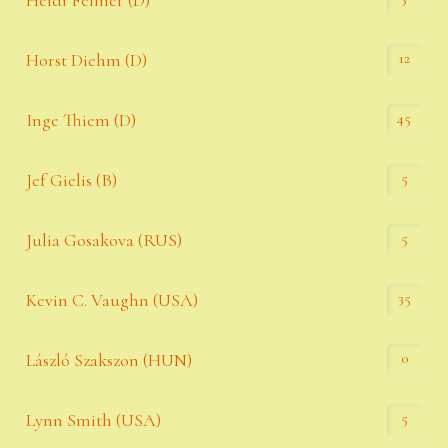
Heidi Fellner (D)
12
Horst Diehm (D)
45
Inge Thiem (D)
5
Jef Gielis (B)
5
Julia Gosakova (RUS)
35
Kevin C. Vaughn (USA)
0
László Szakszon (HUN)
5
Lynn Smith (USA)