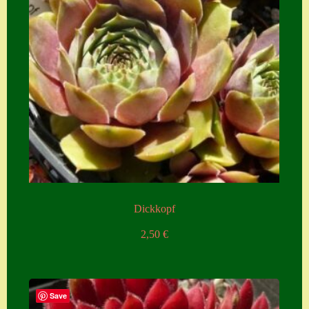
Dickkopf
2,50
€
Save