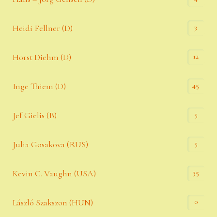
3
Heidi Fellner (D)
12
Horst Diehm (D)
45
Inge Thiem (D)
5
Jef Gielis (B)
5
Julia Gosakova (RUS)
35
Kevin C. Vaughn (USA)
0
László Szakszon (HUN)