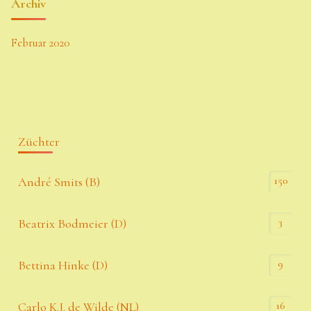
Archiv
Februar 2020
Züchter
150
André Smits (B)
3
Beatrix Bodmeier (D)
9
Bettina Hinke (D)
16
Carlo K.J. de Wilde (NL)