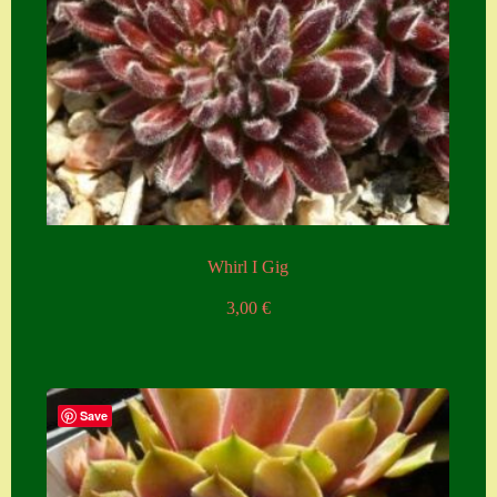
Whirl I Gig
3,00
€
Save