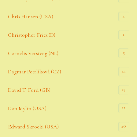
4
Chris Hansen (USA)
1
Christopher Fritz (D)
5
Cornelis Versteeg (NL)
41
Dagmar Petrlíková (CZ)
13
David T. Ford (GB)
12
Don Mylin (USA)
28
Edward Skrocki (USA)