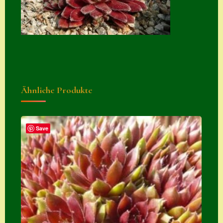
Suche
Sue Thomas
Translator
Versand
Versand von
Ähnliche Produkte
Semps
Warenkorb
Save
Warenkorb
Widerrufsbelehru
ng
Zahlung
Zahlungs- &
Versandinfos