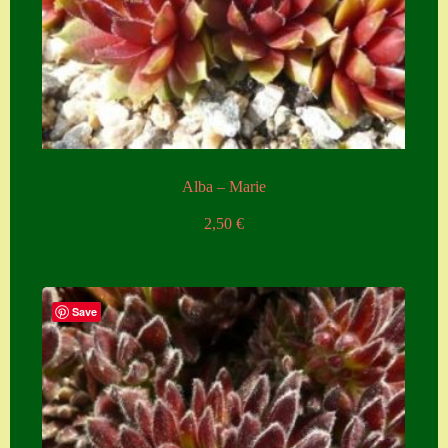
Zubehör
Zubehör
Alba – Marie
2,50
€
Save