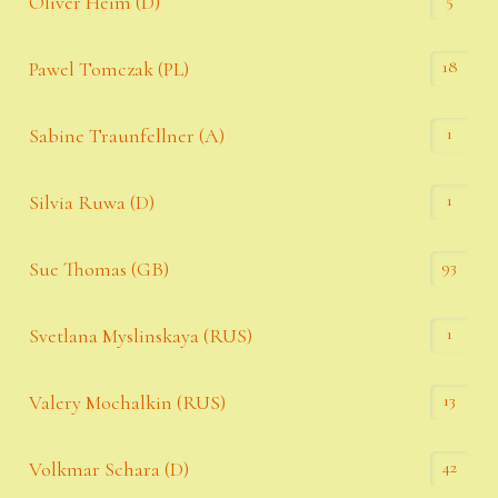
5
Oliver Heim (D)
18
Pawel Tomczak (PL)
1
Sabine Traunfellner (A)
1
Silvia Ruwa (D)
93
Sue Thomas (GB)
1
Svetlana Myslinskaya (RUS)
13
Valery Mochalkin (RUS)
42
Volkmar Schara (D)