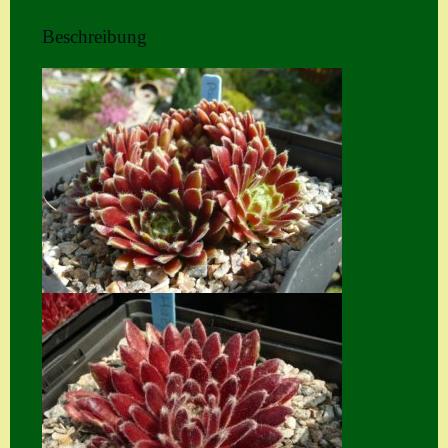
Home
Beschreibung
Hostas
Impressum
Kasse
Kontakt
Mein Konto
Naturformen
S. x nixonii
Semps die ich
suche
Semps von A – Z
Shop