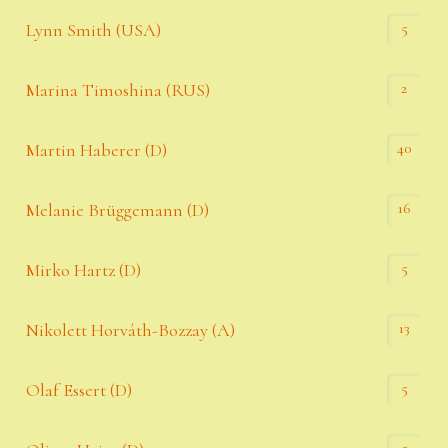
5
Lynn Smith (USA)
2
Marina Timoshina (RUS)
40
Martin Haberer (D)
16
Melanie Brüggemann (D)
5
Mirko Hartz (D)
13
Nikolett Horváth-Bozzay (A)
5
Olaf Essert (D)