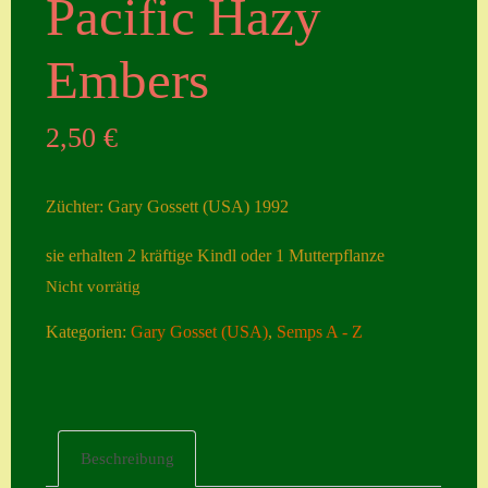
Pacific Hazy
Seiten
Embers
Account
Allgemeine
2,50
€
Geschäftsbedingu
ngen
Züchter: Gary Gossett (USA) 1992
Comeback &
sie erhalten 2 kräftige Kindl oder 1 Mutterpflanze
Neuheiten
Nicht vorrätig
Datenschutzerklä
rung
Kategorien:
Gary Gosset (USA)
,
Semps A - Z
Erster Umgang
mit Semps
Gästebuch
Beschreibung
Heuffelii’s