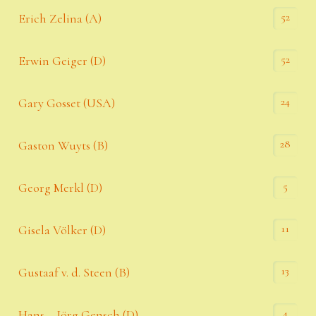
52
Erich Zelina (A)
52
Erwin Geiger (D)
24
Gary Gosset (USA)
28
Gaston Wuyts (B)
5
Georg Merkl (D)
11
Gisela Völker (D)
13
Gustaaf v. d. Steen (B)
4
Hans – Jörg Gensch (D)