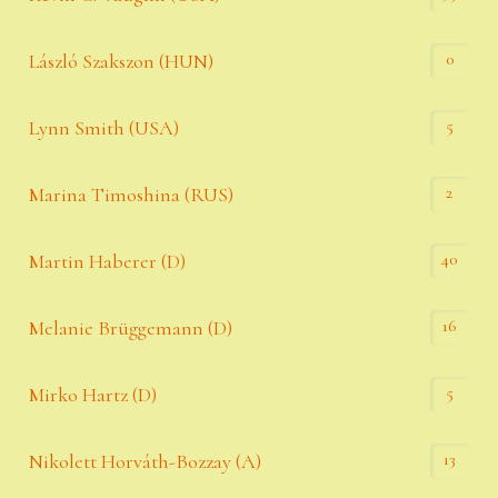
0
László Szakszon (HUN)
5
Lynn Smith (USA)
2
Marina Timoshina (RUS)
40
Martin Haberer (D)
16
Melanie Brüggemann (D)
5
Mirko Hartz (D)
13
Nikolett Horváth-Bozzay (A)