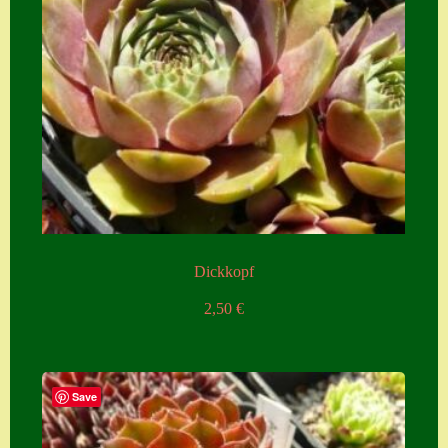
Zubehör
Zubehör
Dickkopf
2,50
€
Save