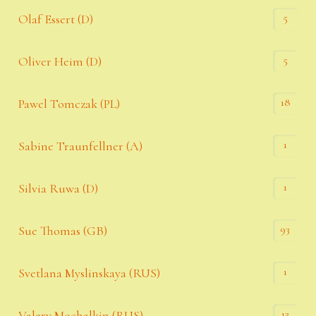
5
Olaf Essert (D)
5
Oliver Heim (D)
18
Pawel Tomczak (PL)
1
Sabine Traunfellner (A)
1
Silvia Ruwa (D)
93
Sue Thomas (GB)
1
Svetlana Myslinskaya (RUS)
13
Valery Mochalkin (RUS)