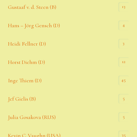
13
Gustaaf v. d. Steen (B)
4
Hans – Jörg Gensch (D)
3
Heidi Fellner (D)
12
Horst Diehm (D)
45
Inge Thiem (D)
5
Jef Gielis (B)
5
Julia Gosakova (RUS)
35
Kevin C. Vaughn (USA)