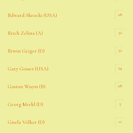
28
Edward Skrocki (USA)
52
Erich Zelina (A)
52
Erwin Geiger (D)
24
Gary Gosset (USA)
28
Gaston Wuyts (B)
5
Georg Merkl (D)
11
Gisela Völker (D)