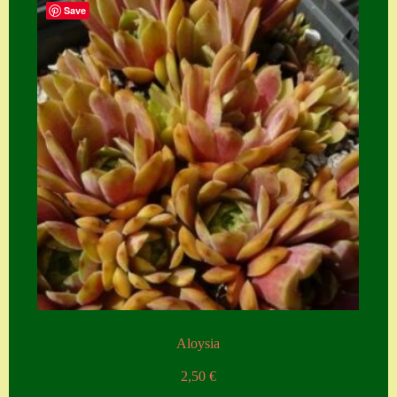
Save
Aloysia
2,50
€