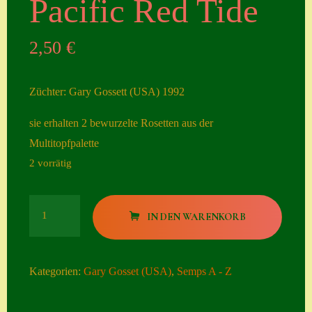
Pacific Red Tide
Seiten
2,50
€
Account
Allgemeine
Züchter: Gary Gossett (USA) 1992
Geschäftsbedingu
ngen
sie erhalten 2 bewurzelte Rosetten aus der
Multitopfpalette
Comeback &
2 vorrätig
Neuheiten
Datenschutzerklä
Pacific
rung
IN DEN WARENKORB
Red
Erster Umgang
Tide
mit Semps
Menge
Kategorien:
Gary Gosset (USA)
,
Semps A - Z
Gästebuch
Heuffelii’s