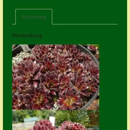
Home
Beschreibung
Hostas
Impressum
Beschreibung
Kasse
Kontakt
Mein Konto
Naturformen
S. x nixonii
Semps die ich
suche
Semps von A – Z
Shop