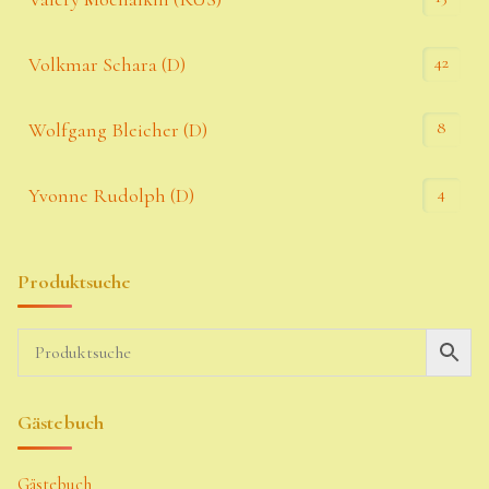
42
Volkmar Schara (D)
8
Wolfgang Bleicher (D)
4
Yvonne Rudolph (D)
Produktsuche
Gästebuch
Gästebuch