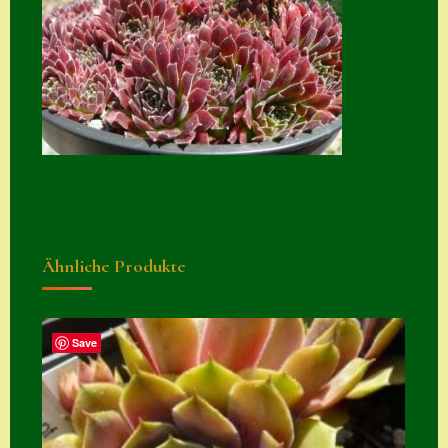
Suche
Sue Thomas
Translator
Versand
Versand von
Semps
Warenkorb
Ähnliche Produkte
Warenkorb
Widerrufsbelehru
ng
Save
Zahlung
Zahlungs- &
Versandinfos