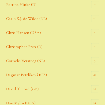
9
Bettina Hinke (D)
16
Carlo K.J. de Wilde (NL)
4
Chris Hansen (USA)
1
Christopher Fritz (D)
5
Cornelis Versteeg (NL)
41
Dagmar Petrlíková (CZ)
13
David T. Ford (GB)
12
Don Mylin (USA)