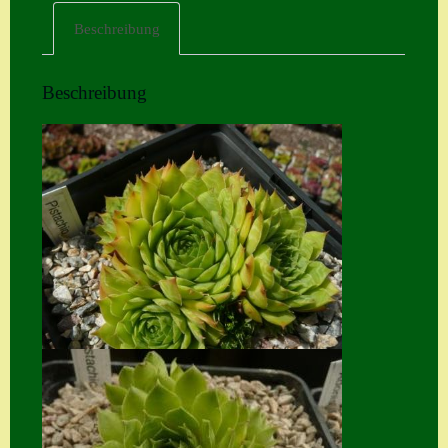
Beschreibung
Home
Hostas
Beschreibung
Impressum
Kasse
Kontakt
Mein Konto
Naturformen
S. x nixonii
Semps die ich
suche
Semps von A – Z
Shop