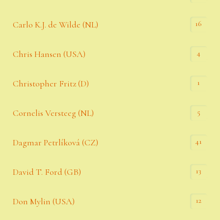
16
Carlo K.J. de Wilde (NL)
4
Chris Hansen (USA)
1
Christopher Fritz (D)
5
Cornelis Versteeg (NL)
41
Dagmar Petrlíková (CZ)
13
David T. Ford (GB)
12
Don Mylin (USA)