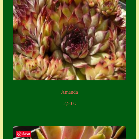
Amanda
2,50
€
Save