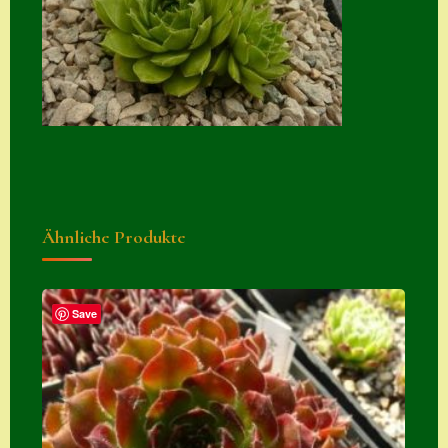
Suche
Sue Thomas
Translator
Versand
Versand von
Semps
Ähnliche Produkte
Warenkorb
Warenkorb
Widerrufsbelehru
Save
ng
Zahlung
Zahlungs- &
Versandinfos