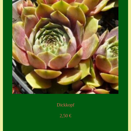
Dickkopf
2,50
€