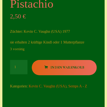
Pistachio
Seiten
2,50
€
Account
Allgemeine
Züchter: Kevin C. Vaughn (USA) 1977
Geschäftsbedingu
ngen
sie erhalten 2 kräftige Kindl oder 1 Mutterpflanze
3 vorrätig
Comeback &
Neuheiten
Pistachio
Datenschutzerklä
IN DEN WARENKORB
Menge
rung
Erster Umgang
Kategorien:
Kevin C. Vaughn (USA)
,
Semps A - Z
mit Semps
Gästebuch
Heuffelii’s