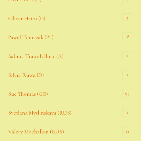
5
Oliver Heim (D)
18
Pawel Tomczak (PL)
1
Sabine Traunfellner (A)
1
Silvia Ruwa (D)
93
Sue Thomas (GB)
1
Svetlana Myslinskaya (RUS)
13
Valery Mochalkin (RUS)