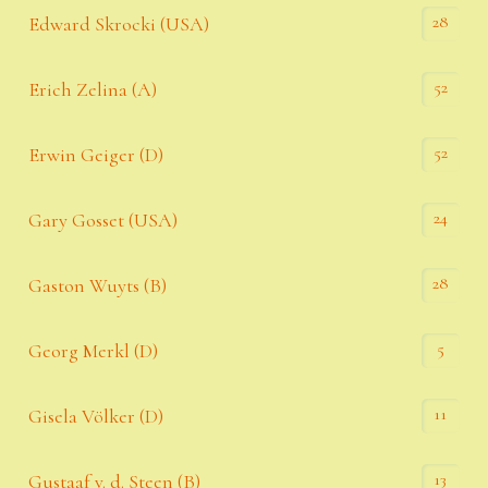
28
Edward Skrocki (USA)
52
Erich Zelina (A)
52
Erwin Geiger (D)
24
Gary Gosset (USA)
28
Gaston Wuyts (B)
5
Georg Merkl (D)
11
Gisela Völker (D)
13
Gustaaf v. d. Steen (B)