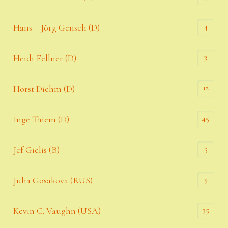
4
Hans – Jörg Gensch (D)
3
Heidi Fellner (D)
12
Horst Diehm (D)
45
Inge Thiem (D)
5
Jef Gielis (B)
5
Julia Gosakova (RUS)
35
Kevin C. Vaughn (USA)