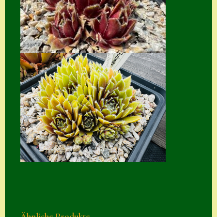
Suche
Sue Thomas
Translator
Versand
Versand von
Semps
Warenkorb
Warenkorb
Widerrufsbelehru
ng
Zahlung
Zahlungs- &
Versandinfos
Ähnliche Produkte