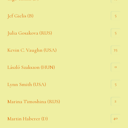
5
Jef Gielis (B)
5
Julia Gosakova (RUS)
35
Kevin C. Vaughn (USA)
0
László Szakszon (HUN)
5
Lynn Smith (USA)
2
Marina Timoshina (RUS)
40
Martin Haberer (D)