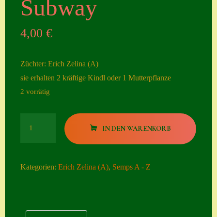
Subway
Seiten
4,00
€
Account
Allgemeine
Züchter: Erich Zelina (A)
Geschäftsbedingu
sie erhalten 2 kräftige Kindl oder 1 Mutterpflanze
ngen
2 vorrätig
Comeback &
Neuheiten
Subway
IN DEN WARENKORB
Datenschutzerklä
Menge
rung
Erster Umgang
Kategorien:
Erich Zelina (A)
,
Semps A - Z
mit Semps
Gästebuch
Heuffelii’s