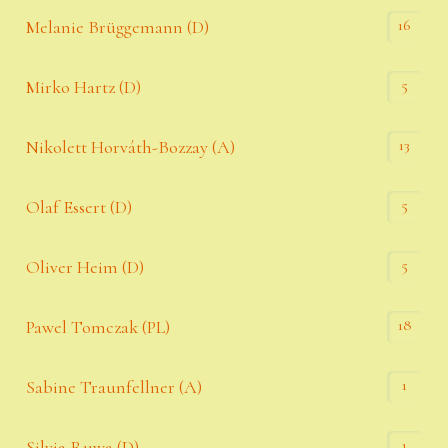
16
Melanie Brüggemann (D)
5
Mirko Hartz (D)
13
Nikolett Horváth-Bozzay (A)
5
Olaf Essert (D)
5
Oliver Heim (D)
18
Pawel Tomczak (PL)
1
Sabine Traunfellner (A)
1
Silvia Ruwa (D)