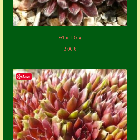
Whirl I Gig
3,00
€
Save