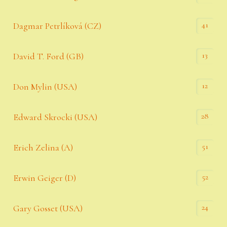
41
Dagmar Petrlíková (CZ)
13
David T. Ford (GB)
12
Don Mylin (USA)
28
Edward Skrocki (USA)
51
Erich Zelina (A)
52
Erwin Geiger (D)
24
Gary Gosset (USA)