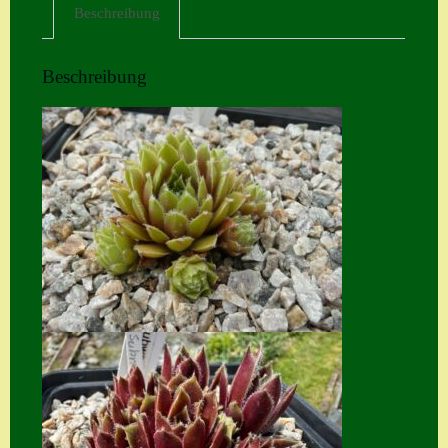
Beschreibung
Home
Hostas
Beschreibung
Impressum
Kasse
Kontakt
Mein Konto
Naturformen
S. x nixonii
Semps die ich
suche
Semps von A – Z
Shop