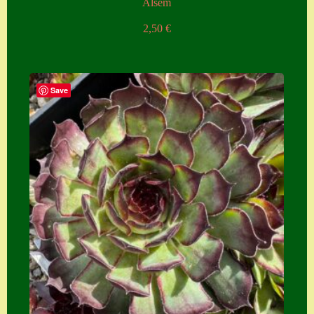
Alsem
2,50
€
Save