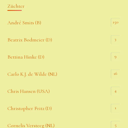
Züchter
150
André Smits (B)
3
Beatrix Bodmeier (D)
9
Bettina Hinke (D)
16
Carlo K.J. de Wilde (NL)
4
Chris Hansen (USA)
1
Christopher Fritz (D)
5
Cornelis Versteeg (NL)