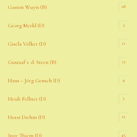
28
Gaston Wuyts (B)
5
Georg Merkl (D)
11
Gisela Völker (D)
13
Gustaaf v. d. Steen (B)
4
Hans – Jörg Gensch (D)
3
Heidi Fellner (D)
12
Horst Diehm (D)
45
Inge Thiem (D)