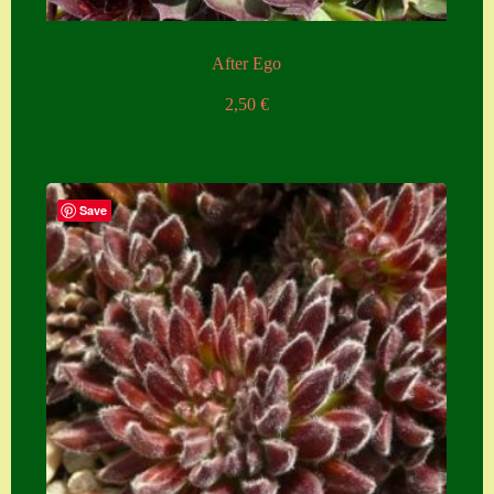
After Ego
2,50
€
Save