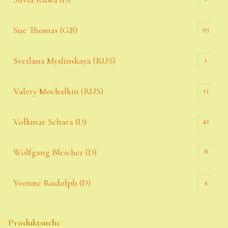
93
Sue Thomas (GB)
1
Svetlana Myslinskaya (RUS)
13
Valery Mochalkin (RUS)
42
Volkmar Schara (D)
8
Wolfgang Bleicher (D)
4
Yvonne Rudolph (D)
Produktsuche