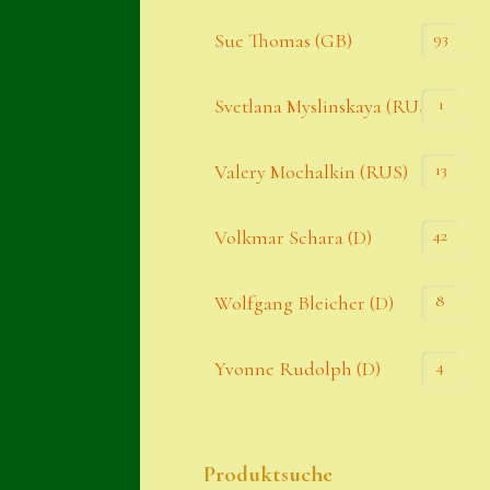
93
Sue Thomas (GB)
1
Svetlana Myslinskaya (RUS)
13
Valery Mochalkin (RUS)
42
Volkmar Schara (D)
8
Wolfgang Bleicher (D)
4
Yvonne Rudolph (D)
Produktsuche