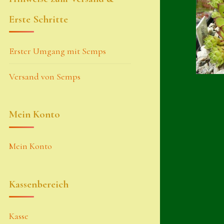
Erste Schritte
Erster Umgang mit Semps
Versand von Semps
Mein Konto
Mein Konto
Kassenbereich
Kasse