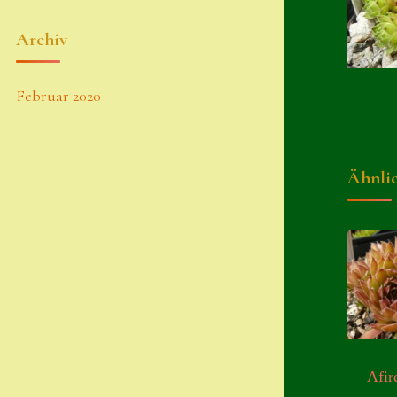
Archiv
Februar 2020
Ähnli
Afir