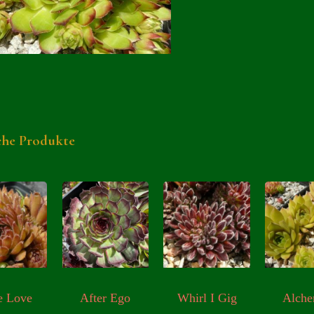
che Produkte
e Love
After Ego
Whirl I Gig
Alche