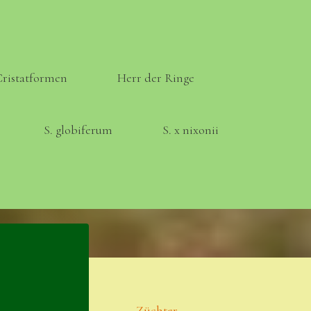
Cristatformen
Herr der Ringe
S. globiferum
S. x nixonii
Meta
Anmelden
Eintrags-Feed
Züchter