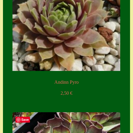
Zubehör
Zubehör
Andinn Pyro
2,50
€
Save