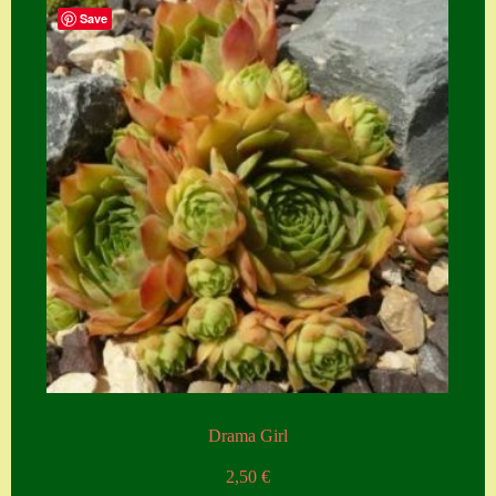
Save
Drama Girl
2,50
€