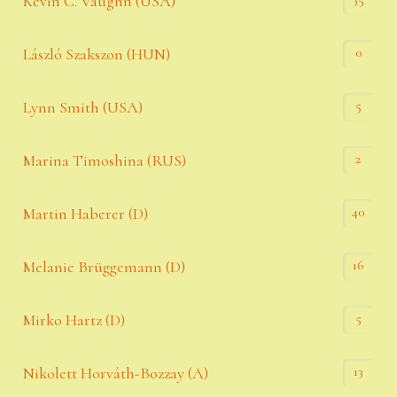
Kevin C. Vaughn (USA)
0
László Szakszon (HUN)
5
Lynn Smith (USA)
2
Marina Timoshina (RUS)
40
Martin Haberer (D)
16
Melanie Brüggemann (D)
5
Mirko Hartz (D)
13
Nikolett Horváth-Bozzay (A)