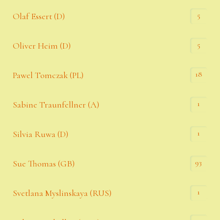
5
Olaf Essert (D)
5
Oliver Heim (D)
18
Pawel Tomczak (PL)
1
Sabine Traunfellner (A)
1
Silvia Ruwa (D)
93
Sue Thomas (GB)
1
Svetlana Myslinskaya (RUS)