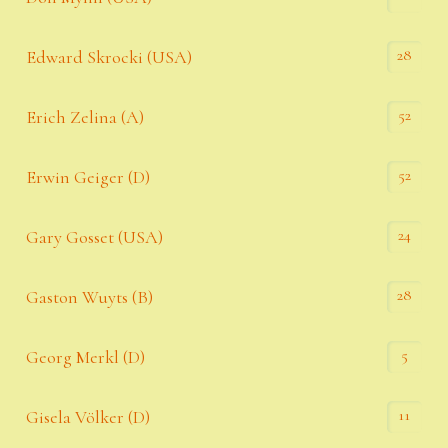
28
Edward Skrocki (USA)
52
Erich Zelina (A)
52
Erwin Geiger (D)
24
Gary Gosset (USA)
28
Gaston Wuyts (B)
5
Georg Merkl (D)
11
Gisela Völker (D)