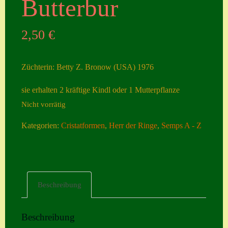
Butterbur
Seiten
2,50
€
Account
Allgemeine
Züchterin: Betty Z. Bronow (USA) 1976
Geschäftsbedingu
ngen
sie erhalten 2 kräftige Kindl oder 1 Mutterpflanze
Nicht vorrätig
Comeback &
Neuheiten
Kategorien:
Cristatformen
,
Herr der Ringe
,
Semps A - Z
Datenschutzerklä
rung
Erster Umgang
Beschreibung
mit Semps
Gästebuch
Beschreibung
Heuffelii’s