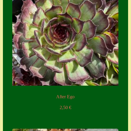
After Ego
2,50
€