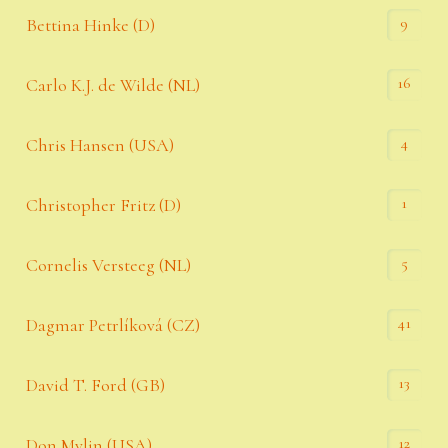
9
Bettina Hinke (D)
16
Carlo K.J. de Wilde (NL)
4
Chris Hansen (USA)
1
Christopher Fritz (D)
5
Cornelis Versteeg (NL)
41
Dagmar Petrlíková (CZ)
13
David T. Ford (GB)
12
Don Mylin (USA)