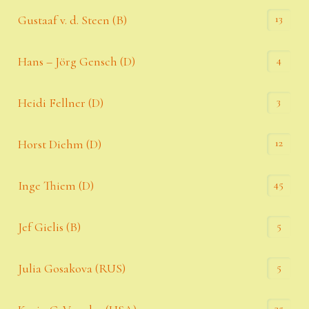
13
Gustaaf v. d. Steen (B)
4
Hans – Jörg Gensch (D)
3
Heidi Fellner (D)
12
Horst Diehm (D)
45
Inge Thiem (D)
5
Jef Gielis (B)
5
Julia Gosakova (RUS)
35