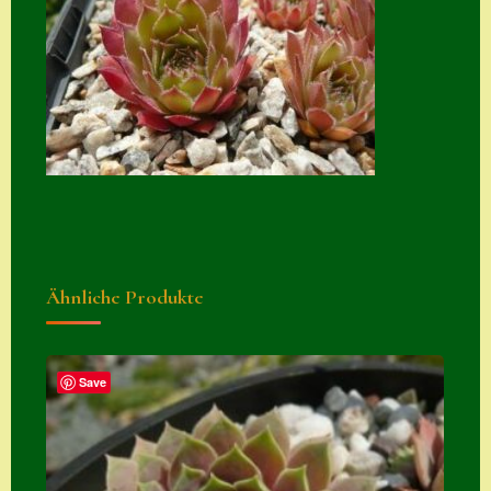
Suche
Sue Thomas
Translator
Versand
Versand von
Semps
Warenkorb
Ähnliche Produkte
Warenkorb
Widerrufsbelehru
ng
Save
Zahlung
Zahlungs- &
Versandinfos