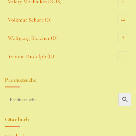
13
Valery Mochalkin (RUS)
42
Volkmar Schara (D)
8
Wolfgang Bleicher (D)
4
Yvonne Rudolph (D)
Produktsuche
Gästebuch