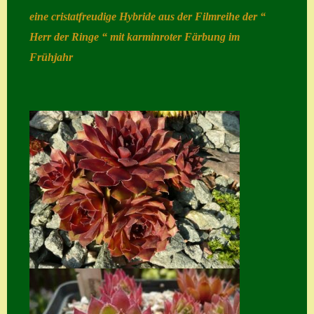
eine cristatfreudige Hybride aus der Filmreihe der “
Home
Herr der Ringe “ mit karminroter Färbung im
Hostas
Frühjahr
Impressum
Kasse
Kontakt
Mein Konto
Naturformen
S. x nixonii
Semps die ich
suche
Semps von A – Z
Shop