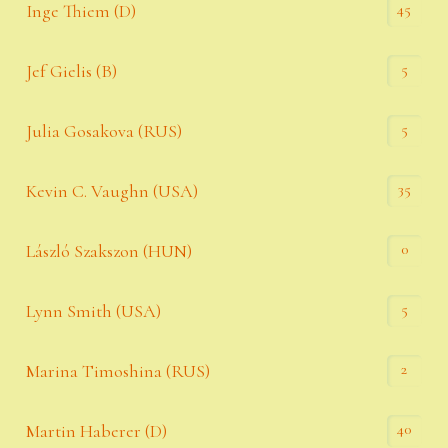
45
Inge Thiem (D)
5
Jef Gielis (B)
5
Julia Gosakova (RUS)
35
Kevin C. Vaughn (USA)
0
László Szakszon (HUN)
5
Lynn Smith (USA)
2
Marina Timoshina (RUS)
40
Martin Haberer (D)