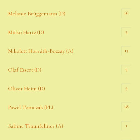
16
Melanie Brüggemann (D)
5
Mirko Hartz (D)
13
Nikolett Horváth-Bozzay (A)
5
Olaf Essert (D)
5
Oliver Heim (D)
18
Pawel Tomczak (PL)
1
Sabine Traunfellner (A)