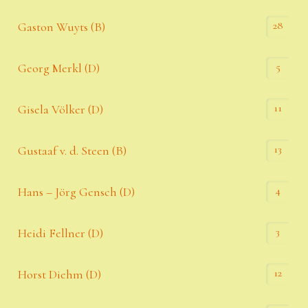
28
Gaston Wuyts (B)
5
Georg Merkl (D)
11
Gisela Völker (D)
13
Gustaaf v. d. Steen (B)
4
Hans – Jörg Gensch (D)
3
Heidi Fellner (D)
12
Horst Diehm (D)