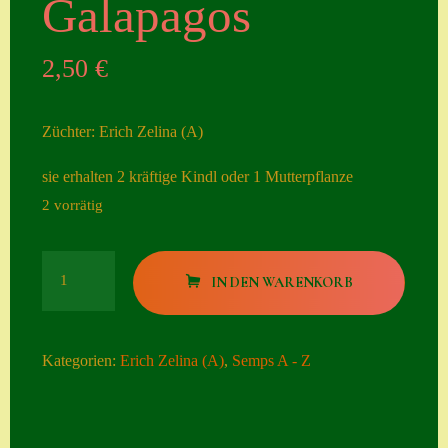
Galapagos
Seiten
2,50
€
Account
Allgemeine
Züchter: Erich Zelina (A)
Geschäftsbedingu
ngen
sie erhalten 2 kräftige Kindl oder 1 Mutterpflanze
2 vorrätig
Comeback &
Neuheiten
Galapagos
Datenschutzerklä
IN DEN WARENKORB
Menge
rung
Erster Umgang
Kategorien:
Erich Zelina (A)
,
Semps A - Z
mit Semps
Gästebuch
Heuffelii’s