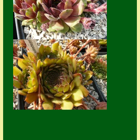
Suche
Sue Thomas
Translator
Versand
Versand von
Semps
Warenkorb
Warenkorb
Widerrufsbelehru
ng
Zahlung
Zahlungs- &
Versandinfos