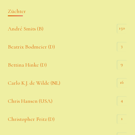
Züchter
150
André Smits (B)
3
Beatrix Bodmeier (D)
9
Bettina Hinke (D)
16
Carlo K.J. de Wilde (NL)
4
Chris Hansen (USA)
1
Christopher Fritz (D)