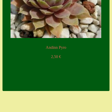
Andinn Pyro
2,50
€