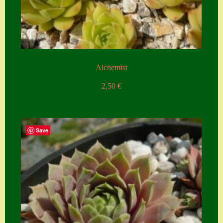
Alchemist
2,50
€
Save