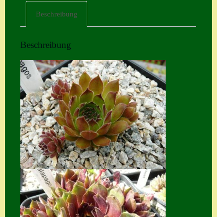
Beschreibung
Home
Hostas
Beschreibung
Impressum
Kasse
Kontakt
Mein Konto
Naturformen
S. x nixonii
Semps die ich
suche
Semps von A – Z
Shop