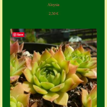
Aloysia
2,50
€
Save