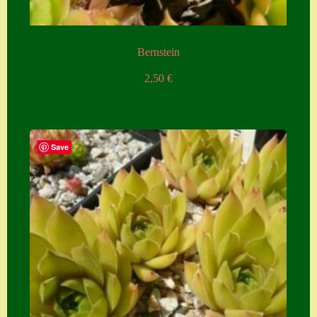
Bernstein
2,50
€
Save