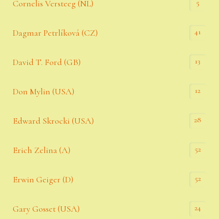
5
Cornelis Versteeg (NL)
41
Dagmar Petrlíková (CZ)
13
David T. Ford (GB)
12
Don Mylin (USA)
28
Edward Skrocki (USA)
52
Erich Zelina (A)
52
Erwin Geiger (D)
24
Gary Gosset (USA)