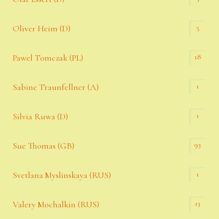
5
Oliver Heim (D)
18
Pawel Tomczak (PL)
1
Sabine Traunfellner (A)
1
Silvia Ruwa (D)
93
Sue Thomas (GB)
1
Svetlana Myslinskaya (RUS)
13
Valery Mochalkin (RUS)