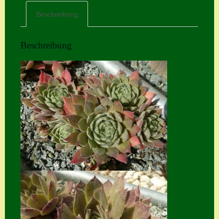
Beschreibung
Home
Hostas
Beschreibung
Impressum
Kasse
Kontakt
Mein Konto
Naturformen
S. x nixonii
Semps die ich
suche
Semps von A – Z
Shop