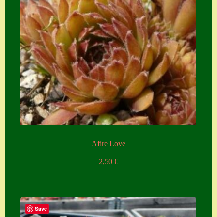
Afire Love
2,50
€
Save