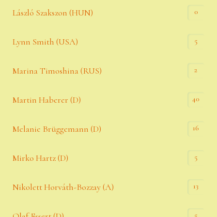
0
László Szakszon (HUN)
5
Lynn Smith (USA)
2
Marina Timoshina (RUS)
40
Martin Haberer (D)
16
Melanie Brüggemann (D)
5
Mirko Hartz (D)
13
Nikolett Horváth-Bozzay (A)
5
Olaf Essert (D)