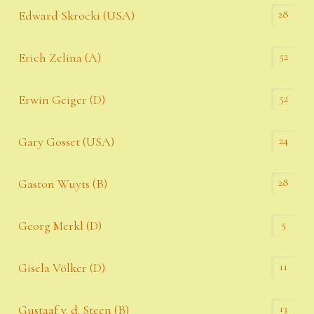
28
Edward Skrocki (USA)
52
Erich Zelina (A)
52
Erwin Geiger (D)
24
Gary Gosset (USA)
28
Gaston Wuyts (B)
5
Georg Merkl (D)
11
Gisela Völker (D)
13
Gustaaf v. d. Steen (B)