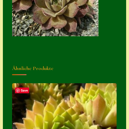
Suche
Sue Thomas
Translator
Versand
Versand von
Semps
Ähnliche Produkte
Warenkorb
Warenkorb
Widerrufsbelehru
Save
ng
Zahlung
Zahlungs- &
Versandinfos