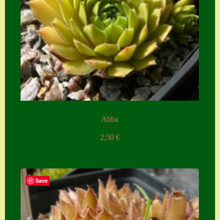
Zubehör
Zubehör
Abba
2,50
€
Save