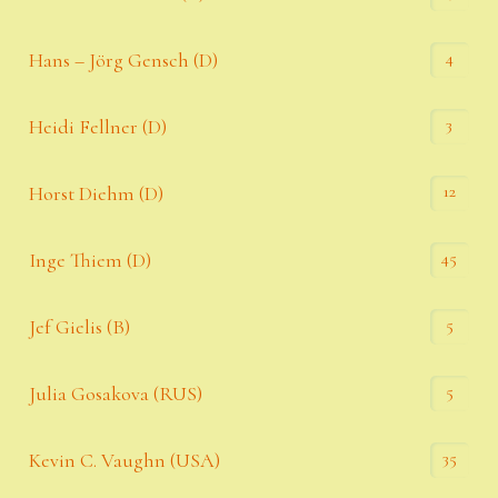
4
Hans – Jörg Gensch (D)
3
Heidi Fellner (D)
12
Horst Diehm (D)
45
Inge Thiem (D)
5
Jef Gielis (B)
5
Julia Gosakova (RUS)
35
Kevin C. Vaughn (USA)