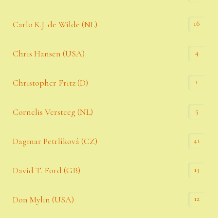
16
Carlo K.J. de Wilde (NL)
4
Chris Hansen (USA)
1
Christopher Fritz (D)
5
Cornelis Versteeg (NL)
41
Dagmar Petrlíková (CZ)
13
David T. Ford (GB)
12
Don Mylin (USA)