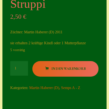
Struppi
Seiten
2,50
€
Account
Allgemeine
Züchter: Martin Haberer (D) 2011
Geschäftsbedingu
ngen
sie erhalten 2 kräftige Kindl oder 1 Mutterpflanze
5 vorrätig
Comeback &
Neuheiten
Struppi
Datenschutzerklä
IN DEN WARENKORB
Menge
rung
Erster Umgang
Kategorien:
Martin Haberer (D)
,
Semps A - Z
mit Semps
Gästebuch
Heuffelii’s